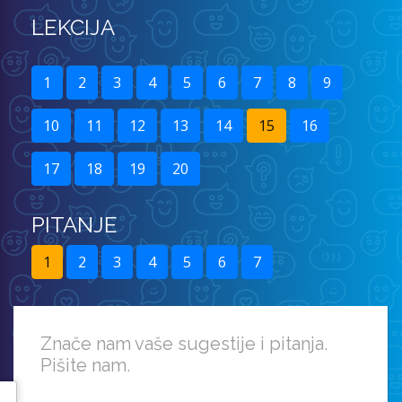
LEKCIJA
1
2
3
4
5
6
7
8
9
10
11
12
13
14
15
16
17
18
19
20
PITANJE
1
2
3
4
5
6
7
Znače nam vaše sugestije i pitanja.
Pišite nam.