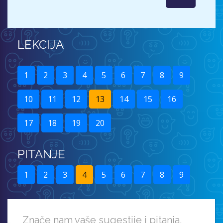
LEKCIJA
1
2
3
4
5
6
7
8
9
10
11
12
13
14
15
16
17
18
19
20
PITANJE
1
2
3
4
5
6
7
8
9
Znače nam vaše sugestije i pitanja.