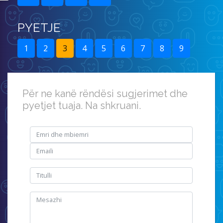
PYETJE
1
2
3
4
5
6
7
8
9
Për ne kanë rëndësi sugjerimet dhe
pyetjet tuaja. Na shkruani.