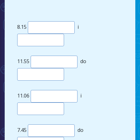
8.15
i
11.55
do
11.06
i
7.45
do