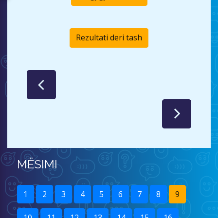
Rezultati deri tash
MËSIMI
1
2
3
4
5
6
7
8
9
10
11
12
13
14
15
16