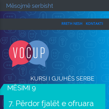
Mësojmë serbisht
RRETH NESH
KONTAKTI
KURSI I GJUHËS SERBE
MËSIMI 9
7. Përdor fjalët e ofruara