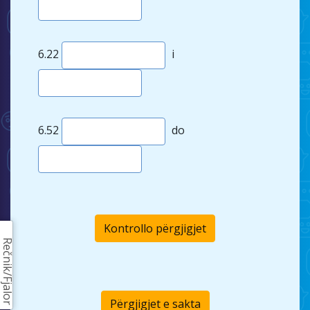
6.22
i
6.52
do
Kontrollo përgjigjet
Rečnik/Fjalor
Përgjigjet e sakta