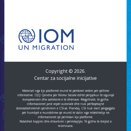
Copyright © 2026.
Centar za socijalne inicijative
Materiali nga kjo platformë mund të përdoret vetëm për qëllime
informative. OJQ Qendra për Nisma Sociale është përpjekur të sigurojë
kompetencën dhe saktësinë e të dhënave. Megjithatë, të gjitha
informacionet janë vepër autoriale dhe nuk përfaqësojnë
domosdoshmërish qëndrimin e CSI-së. Prandaj, CSI nuk merr përgjegjësi
për humbjet e mundshme që mund të dalin nga mbështetja në
informacionet që përmban kjo platformë.
Ndalohet kopjimi dhe shkarkimi i përmbajtjes. Të gjitha të drejtat e
rezervuara.