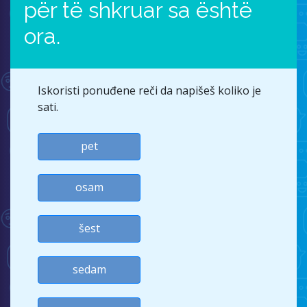
për të shkruar sa është
ora.
Iskoristi ponuđene reči da napišeš koliko je
sati.
pet
osam
šest
sedam