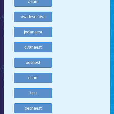
osam
dvadeset dva
jedanaest
dvanaest
petnest
osam
šest
petnaest