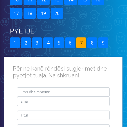
17
18
19
20
PYETJE
1
2
3
4
5
6
7
8
9
Për ne kanë rëndësi sugjerimet dhe
pyetjet tuaja. Na shkruani.